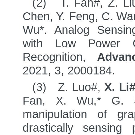
(2) T. Fan#, Z. Liu#
Chen, Y. Feng, C. Wa
Wu*. Analog Sensi
with Low Power C
Recognition,
Advan
2021, 3, 2000184.
(3) Z. Luo#,
X. Li
Fan, X. Wu,* G. 
manipulation of gr
drastically sensing